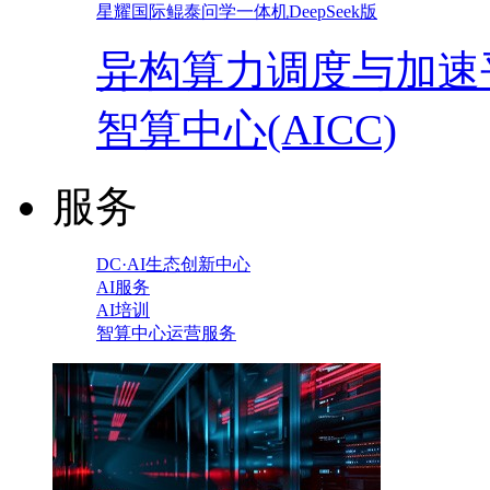
星耀国际鲲泰问学一体机DeepSeek版
异构算力调度与加速
智算中心(AICC)
服务
DC·AI生态创新中心
AI服务
AI培训
智算中心运营服务